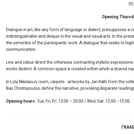
05
Opening Thursda
Dialogue in art, like any form of language or dialect, presupposes a 
indistinguishable and deeper in the visual and visual arts. In the pre
the semiotics of the participants' work. A dialogue that seeks to hi
communication.
Line and colour direct the otherwise contrasting stylistic express
works distinct. A common space is created within which a shared nar
In Lola Nikolaou's room, carpets - artworks by Jan Kath from the coll
Ilias Christopoulos, define the narrative, provoking disparate readings
Opening hours:
Tue, Fri, Fri: 12:00 – 20:00 / Wed, Sat: 12:00 –15:00
ΓΚΑΛΕ