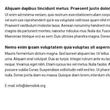
Aliquam dapibus tincidunt metus. Praesent justo dolor,
Ut enim ad minima veniam, quis nostrum exercitationem ullam corpor
vel eum iure reprehenderit qui in ea voluptate velit esse quam nihil 
Praesent vestibulum molestie lacus. Aenean nonummy hendrerit mauri
magnis dis parturient montes, nascetur ridiculus mus. Nulla dui. Fusc
Maecenas tristique orci ac sem. Duis ultricies pharetra magna. Don
Nemo enim ipsam voluptatem quia voluptas sit aspern
Mauris fermentum dictum magna. Sed laoreet aliquam leo. Ut tellus do
urna. Aliquam erat volutpat. Duis ac turpis. Integer rutrum ante eu lac
neque. Vivamus eget nibh. Etiam cursus leo vel metus. Nulla facilisi. 
posuere cubilia Curae; Suspendisse sollicitudin velit sed leo. Ut phar
nulla. Donec porta diam eu massa. Quisque diam lorem, interdum vitae
E-mail:
info@demolink.org