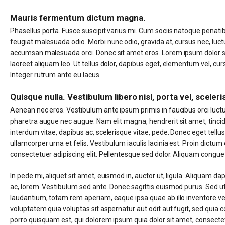
Mauris fermentum dictum magna.
Phasellus porta. Fusce suscipit varius mi. Cum sociis natoque penatib
feugiat malesuada odio. Morbi nunc odio, gravida at, cursus nec, luct
accumsan malesuada orci. Donec sit amet eros. Lorem ipsum dolor s
laoreet aliquam leo. Ut tellus dolor, dapibus eget, elementum vel, curs
Integer rutrum ante eu lacus.
Quisque nulla. Vestibulum libero nisl, porta vel, scele
Aenean nec eros. Vestibulum ante ipsum primis in faucibus orci luctus 
pharetra augue nec augue. Nam elit magna, hendrerit sit amet, tinci
interdum vitae, dapibus ac, scelerisque vitae, pede. Donec eget tellus
ullamcorper urna et felis. Vestibulum iaculis lacinia est. Proin dic
consectetuer adipiscing elit. Pellentesque sed dolor. Aliquam congu
In pede mi, aliquet sit amet, euismod in, auctor ut, ligula. Aliquam dap
ac, lorem. Vestibulum sed ante. Donec sagittis euismod purus. Sed u
laudantium, totam rem aperiam, eaque ipsa quae ab illo inventore ver
voluptatem quia voluptas sit aspernatur aut odit aut fugit, sed qui
porro quisquam est, qui dolorem ipsum quia dolor sit amet, consectet